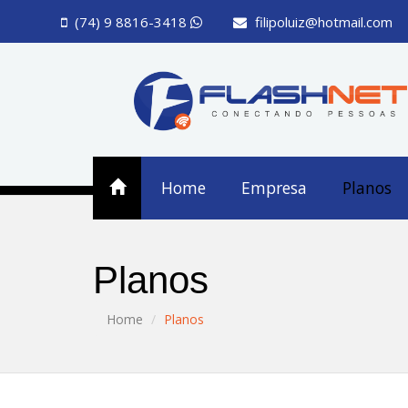
(74) 9 8816-3418
filipoluiz@hotmail.com
Home
Empresa
Planos
Planos
Home
Planos